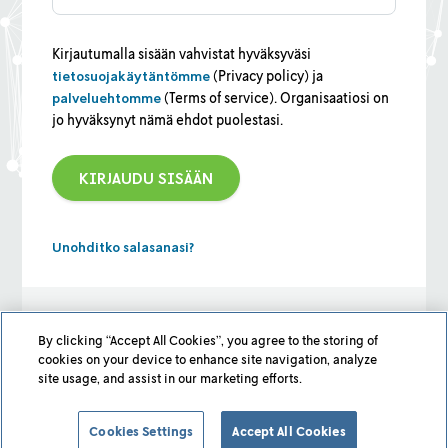
Kirjautumalla sisään vahvistat hyväksyväsi
tietosuojakäytäntömme
(Privacy policy) ja
palveluehtomme
(Terms of service). Organisaatiosi on
jo hyväksynyt nämä ehdot puolestasi.
Unohditko salasanasi?
Etkö vielä pääse sisään?
Lue lisää, kuinka voimme auttaa,
klikkaamalla tästä
By clicking “Accept All Cookies”, you agree to the storing of
cookies on your device to enhance site navigation, analyze
(sivu englanniksi).
site usage, and assist in our marketing efforts.
Cookies Settings
Accept All Cookies