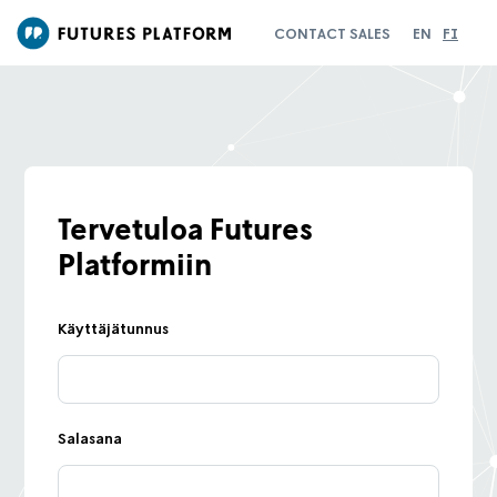
Hyppää
Futures
CONTACT SALES
EN
FI
pääsisältöön
Platform
Tervetuloa Futures
Platformiin
Käyttäjätunnus
Salasana